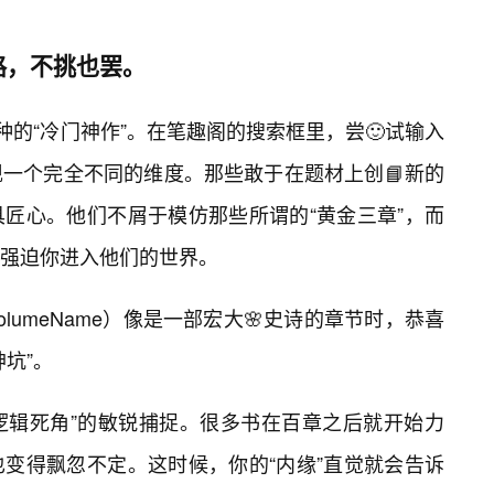
路，不挑也罢。
种的“冷门神作”。在笔趣阁的搜索框里，尝🙂试输入
一个完全不同的维度。那些敢于在题材上创📘新的
具匠心。他们不屑于模仿那些所谓的“黄金三章”，而
，强迫你进入他们的世界。
lumeName）像是一部宏大🌸史诗的章节时，恭喜
坑”。
“逻辑死角”的敏锐捕捉。很多书在百章之后就开始力
变得飘忽不定。这时候，你的“内缘”直觉就会告诉