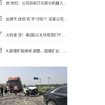
创:世纪：公司目前已与部分机器人领域客户及其零部件加工厂商有合作关系
业绩不;佳但‘名’字“讨彩”？这家公司股价6连板
火的发:烫！美{国}以太坊现货ETF周一单日净流入超10亿美元，创历史记录
A,股锂矿股继续;调整，国城矿业、大中矿业、盛新锂能再度跌停