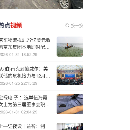
热点
视频
换一换
京东物流拟2..7?亿美元收
购京东集团本地即时配送
服务业务 加强“最后一公
2026-01-31 18:52:29
里”配送能力
从{伯}南克到鲍威尔：美
联储的危机接力与12月降
息预期
2026-01-25 22:15:29
金禄电!子,：选举伍海霞
女士为第三届董事会职工
代表董事
2026-01-31 02:04:29
上—证夜读｜益智：制