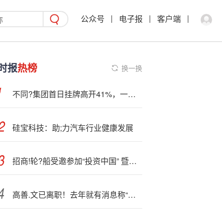
公众号
电子报
客户端
时报
热榜
换一换
不同?集团首日挂牌高开41%，一手赚超2900港元
硅宝科技：助;力汽车行业健康发展
招商!轮?船受邀参加“投资中国” 暨上市公司 “走进香港”活动
高善.文已离职！去年就有消息称“高善文被国投证券开除”