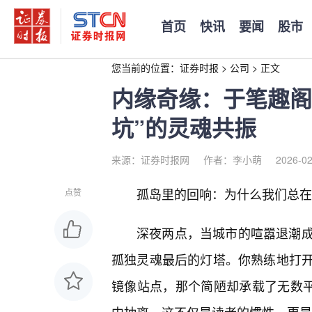
首页
快讯
要闻
股市
您当前的位置：
证券时报
>
公司
>
正文
内缘奇缘：于笔趣阁
坑”的灵魂共振
来源：证券时报网
作者：李小萌
2026-02
孤岛里的回响：为什么我们总在“
点赞
深夜两点，当城市的喧嚣退潮
孤独灵魂最后的灯塔。你熟练地打
镜像站点，那个简陋却承载了无数平