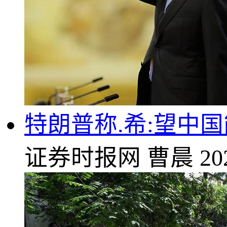
特朗普称.希:望中
证券时报网
曹晨
20