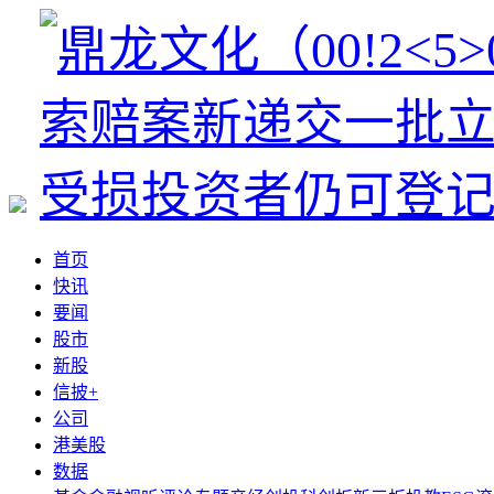
首页
快讯
要闻
股市
新股
信披+
公司
港美股
数据