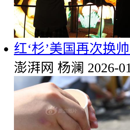
红‘杉’美国再次换
澎湃网
杨澜
2026-01