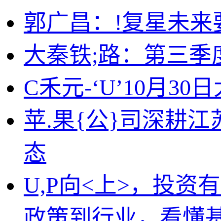
郭广昌：!复星未
大秦铁;路：第三季度归
C禾元-‘U’10月30
苹.果{公}司深耕
态
U,P向<上>，投资
政策到行业，看懂基