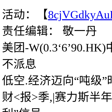
活动：【
8cjVGdkyA
责任编辑： 敬一丹
美团-W(0.3‘6’90
不派息
低空.经济迈向“吨级
财<报>季,|赛力斯