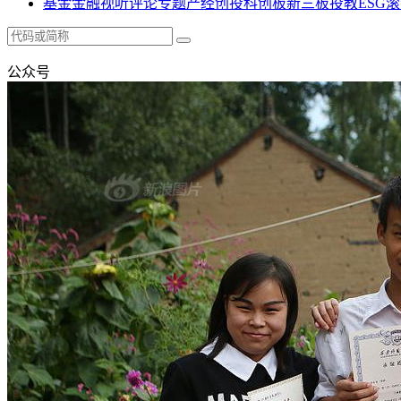
基金
金融
视听
评论
专题
产经
创投
科创板
新三板
投教
ESG
滚
公众号