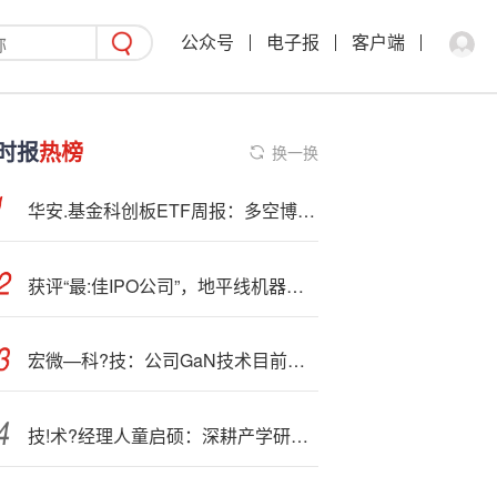
公众号
电子报
客户端
时报
热榜
换一换
华安.基金科创板ETF周报：多空博弈加剧，科创芯片指数涨0.22%
获评“最:佳IPO公司”，地平线机器人-W（09660.HK）迈入新台阶
宏微—科?技：公司GaN技术目前主要聚焦于数据中心、算力等电源系统以及机器人等新兴领域
技!术?经理人童启硕：深耕产学研，做科技成果转化的“耦合器”