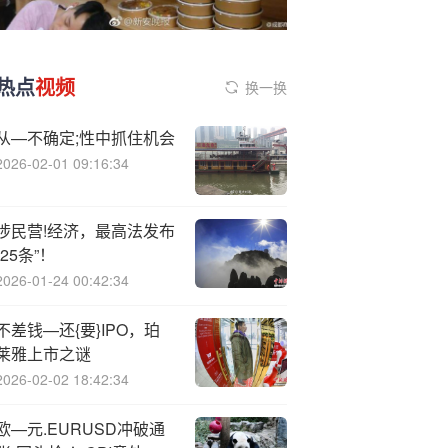
热点
视频
换一换
从—不确定;性中抓住机会
2026-02-01 09:16:34
涉民营!经济，最高法发布
“25条”！
2026-01-24 00:42:34
不差钱—还{要}IPO，珀
莱雅上市之谜
2026-02-02 18:42:34
欧—元.EURUSD冲破通