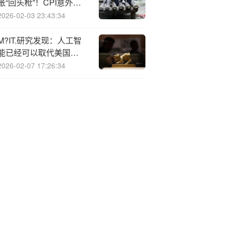
胀“回头枪”！CPI意外反
弹，12月降息当场宣判死
2026-02-03 23:43:34
刑
M?IT.研究发现：人工智
能已经可以取代美国
11.7%的劳动力
2026-02-07 17:26:34