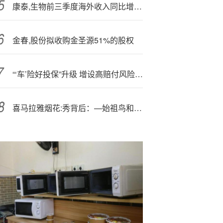
康泰,生物前三季度海外收入同比增长逾三倍
金春,股份拟收购金圣源51%的股权
“‘车’险好投保”升级 增设高赔付风险燃油营运车投保入口
喜马拉雅烟花:秀背后：—始祖鸟和背后的安踏都面临两难