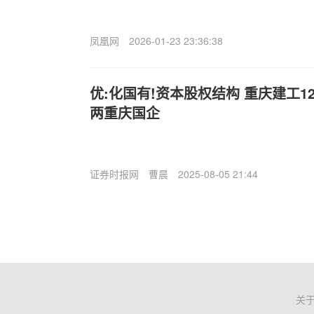
凤凰网
2026-01-23 23:36:38
优:化国有!资本股权结构 重庆建工1
两重庆国企
证券时报网
曹晨
2025-08-05 21:44
关