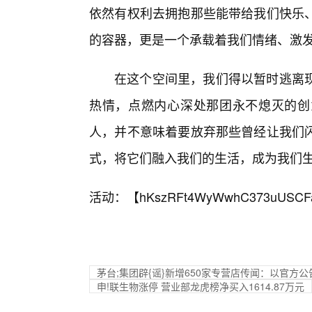
依然有权利去拥抱那些能带给我们快乐
的容器，更是一个承载着我们情绪、激
在这个空间里，我们得以暂时逃离
热情，点燃内心深处那团永不熄灭的创
人，并不意味着要放弃那些曾经让我们
式，将它们融入我们的生活，成为我们生
活动：【
hKszRFt4WyWwhC373uUSCF
茅台;集团辟{谣}新增650家专营店传闻：以官方公
申!联生物涨停 营业部龙虎榜净买入1614.87万元