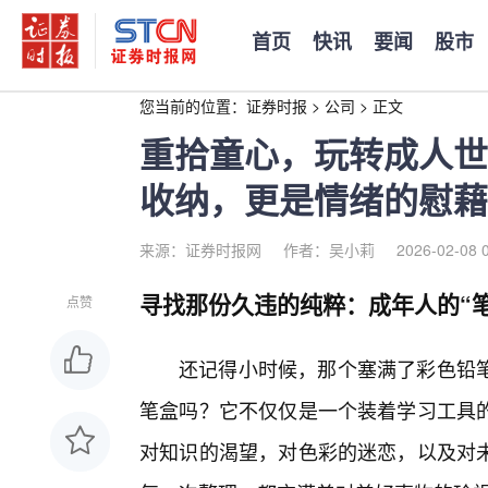
首页
快讯
要闻
股市
您当前的位置：
证券时报
>
公司
>
正文
重拾童心，玩转成人世界
收纳，更是情绪的慰藉
来源：证券时报网
作者：吴小莉
2026-02-08 
寻找那份久违的纯粹：成年人的“笔
点赞
还记得小时候，那个塞满了彩色铅
笔盒吗？它不仅仅是一个装着学习工具
对知识的渴望，对色彩的迷恋，以及对