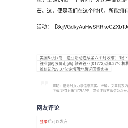
芒。这，便是我们在这个时代，所能拥
活动：【
8cjVGdkyAuHwSRRkeCZXbTJ
美国8<月>制—造业活动连续第六个月收缩：“眼下
锂业{股}股价走{高} 赣锋锂业(01772)涨6.3
维信诺?29.37亿定增落地后迎国资实控
声明：证券时报力求信息真实、准确，文章提及内
下载“证券时报”官方APP，或关注官方微信公众
网友评论
登录
后可以发言