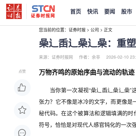
首页
快讯
要闻
股市
您当前的位置：
证券时报
>
公司
>
正文
喿辶臿辶喿辶喿：重塑
来源：证券时报网
作者：余非
2026-02-10 23
万物齐鸣的原始序曲与流动的轨迹
点赞
当你第一次凝视“喿辶臿辶喿辶喿”
张力？它不像是冰冷的文字，而更像是
秘代码。在这个被算法和逻辑填满的时代
符号，恰恰是对现代人感官钝化的一次