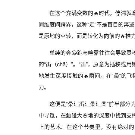
在这个充满变数的🔥时代，停滞就
同维度间跨界，这种“走”不是盲目的奔
是原地的空转，而是转化为向前的🔥推
单纯的奔😀跑与喧嚣往往会导致灵
的“臿（chā）”。“臿”，原意为插秧
地发生深度接触的🔥瞬间。在“喿”的飞
力。
这便是“喿辶臿辶喿辶喿”前半部分
中寻觅，在触碰大🌸地的深度中找到支
上的艺术。在这个节奏里，没有绝对的