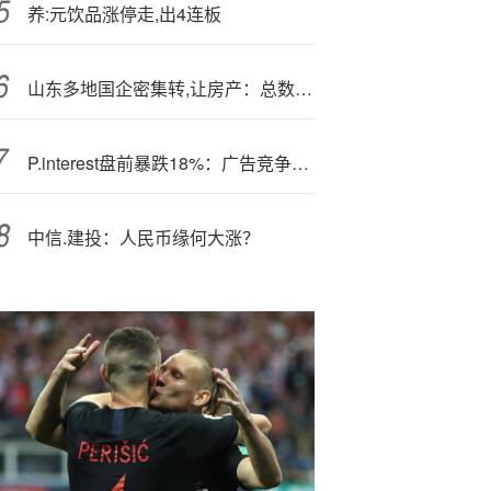
养:元饮品涨停走,出4连板
山东多地国企密集转,让房产：总数达百余套，购房者能否“捡漏”？
P.interest盘前暴跌18%：广告竞争激烈叠加关税压力
中信.建投：人民币缘何大涨？