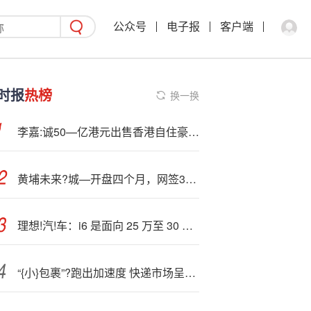
公众号
电子报
客户端
时报
热榜
换一换
李嘉:诚50—亿港元出售香港自住豪宅？长子李泽钜：无出售打算，相关内容全属虚构
黄埔未来?城—开盘四个月，网签307套、去化超7成
理想!汽!车：i6 是面向 25 万至 30 万元区间打造的全能产品，上市即交付
“{小}包裹”?跑出加速度 快递市场呈现三大特征