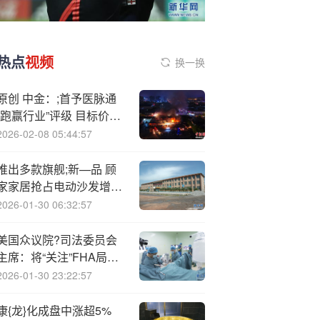
热点
视频
换一换
原创 中金：;首予医脉通
“跑赢行业”评级 目标价
17.5港元
2026-02-08 05:44:57
推出多款旗舰;新—品 顾
家家居抢占电动沙发增长
新赛道
2026-01-30 06:32:57
美国众议院?司法委员会
主席：将“关注”FH
A局长
呼吁调查鲍威尔一事
2026-01-30 23:22:57
康{龙}化成盘中涨超5%